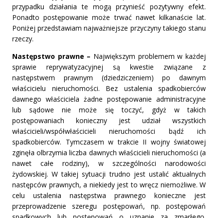
przypadku działania te mogą przynieść pozytywny efekt.
Ponadto postępowanie może trwać nawet kilkanaście lat.
Poniżej przedstawiam najważniejsze przyczyny takiego stanu
rzeczy.
Następstwo prawne –
Największym problemem w każdej
sprawie reprywatyzacyjnej są kwestie związane z
następstwem prawnym (dziedziczeniem) po dawnym
właścicielu nieruchomości. Bez ustalenia spadkobierców
dawnego właściciela żadne postępowanie administracyjne
lub sądowe nie może się toczyć, gdyż w takich
postępowaniach konieczny jest udział wszystkich
właścicieli/współwłaścicieli nieruchomości bądź ich
spadkobierców. Tymczasem w trakcie II wojny światowej
zginęła olbrzymia liczba dawnych właścicieli nieruchomości (a
nawet całe rodziny), w szczególności narodowości
żydowskiej. W takiej sytuacji trudno jest ustalić aktualnych
następców prawnych, a niekiedy jest to wręcz niemożliwe. W
celu ustalenia następstwa prawnego konieczne jest
przeprowadzenie szeregu postępowań, np. postępowań
spadkowych lub postępowań o uznanie za zmarłego.