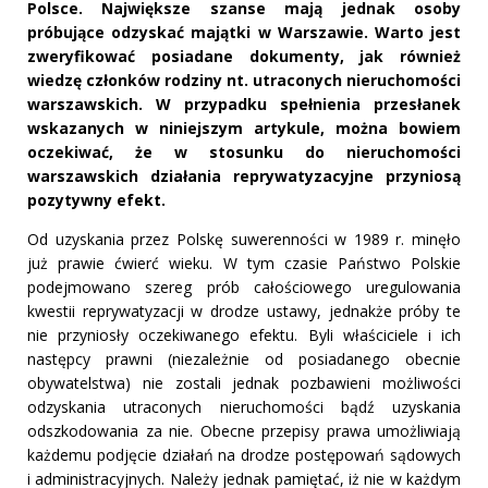
Polsce. Największe szanse mają jednak osoby
próbujące odzyskać majątki w Warszawie. Warto jest
zweryfikować posiadane dokumenty, jak również
wiedzę członków rodziny nt. utraconych nieruchomości
warszawskich. W przypadku spełnienia przesłanek
wskazanych w niniejszym artykule, można bowiem
oczekiwać, że w stosunku do nieruchomości
warszawskich działania reprywatyzacyjne przyniosą
pozytywny efekt.
Od uzyskania przez Polskę suwerenności w 1989 r. minęło
już prawie ćwierć wieku. W tym czasie Państwo Polskie
podejmowano szereg prób całościowego uregulowania
kwestii reprywatyzacji w drodze ustawy, jednakże próby te
nie przyniosły oczekiwanego efektu. Byli właściciele i ich
następcy prawni (niezależnie od posiadanego obecnie
obywatelstwa) nie zostali jednak pozbawieni możliwości
odzyskania utraconych nieruchomości bądź uzyskania
odszkodowania za nie. Obecne przepisy prawa umożliwiają
każdemu podjęcie działań na drodze postępowań sądowych
i administracyjnych. Należy jednak pamiętać, iż nie w każdym