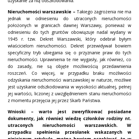
uzyskanie za nią odszkodowania.
Nieruchomości warszawskie –
Takiego zagrożenia nie ma
jednak w odniesieniu do utraconych nieruchomości
położonych w granicach dawnej Warszawy, ponieważ w
odniesieniu do tych gruntów obowiązuje nadal wydany w
1945 r. tzw. Dekret Warszawski, który odebrał byłym
właścicielom nieruchomości. Dekret przewidywał bowiem
specyficzny tryb ubiegania się o przyznanie praw do tych
nieruchomości. Uprawnienia te nie wygasły, jak również, co
do zasady, nie są objęte możliwością przedawnienia
roszczeń. Co więcej, w przypadku braku możliwości
odzyskania nieruchomości warszawskiej w naturze, możliwe
jest uzyskanie odszkodowania w wysokości aktualnej, pełnej
jej wartości, liczonej z uwzględnieniem stanu nieruchomości
z momentu przejęcia jej przez Skarb Państwa.
Wnioski – warto jest zweryfikować posiadane
dokumenty, jak również wiedzę członków rodziny nt.
utraconych nieruchomości warszawskich. W
przypadku spełnienia przesłanek wskazanych w
niniejszym artykule, można bowiem oczekiwać, że w