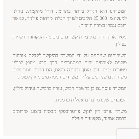
המשרדנו הוא הגדול ביותר בתחומו
.
החל מהקמתו
,
ניהלנו
למעלה מ
-
25,000
הליכים לצורך קבלת אזרחות פולנית
,
כאשר
רובם נגמרו בצורה חיובית
.
ניסיון ארוך זה גרם ליצירת קשרים טובים מול הלקוחות ורשויות
בפולין
.
השירותים שניתנים על ידי המשרד בהיקשר לקבלת אזרחות
פולנית לאזרחים זרים המתגוררים דרך קבע מחוץ לפולין
פטורים ממס ערך מוסף ובצורה כזאת
,
הם הרבה יותר זולים
משירותים שניתנים על ידי משרדים הממוקמים מחוץ לפולין
.
המשרד עוסק גם כן בהשבת רכוש
,
עזרה ברכישת וניהול נדל
"
ן
.
העובדים שלנו מדברים אנגלית וגרמנית
.
משרד עורכי דין לוקש פיוטרובסקי מבטיח ביצוע שירותים
ברמה אמינה
,
מקצועית ויעילה
.